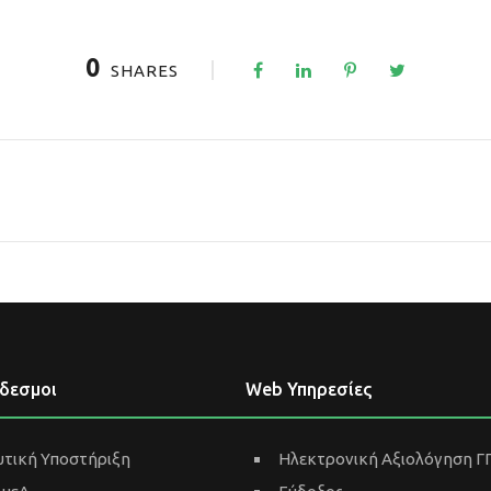
0
SHARES
νδεσμοι
Web Υπηρεσίες
τική Υποστήριξη
Ηλεκτρονική Αξιολόγηση Γ