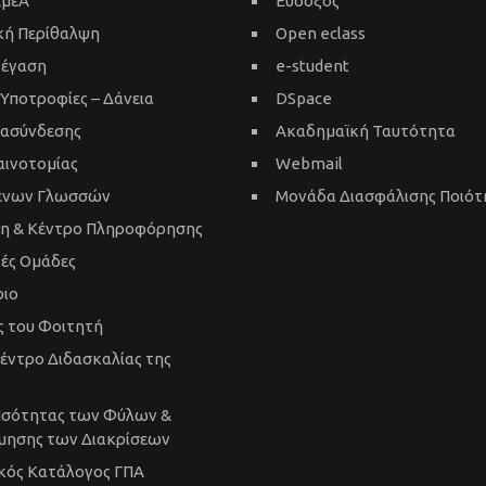
ΑμεΑ
Εύδοξος
κή Περίθαλψη
Open eclass
τέγαση
e-student
 Υποτροφίες – Δάνεια
DSpace
ιασύνδεσης
Ακαδημαϊκή Ταυτότητα
αινοτομίας
Webmail
Ξένων Γλωσσών
Μονάδα Διασφάλισης Ποιότ
κη & Κέντρο Πληροφόρησης
κές Ομάδες
ριο
 του Φοιτητή
έντρο Διδασκαλίας της
Ισότητας των Φύλων &
μησης των Διακρίσεων
κός Κατάλογος ΓΠΑ