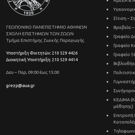
ΑμΕΕΑ & 
Υγειονομι
Σίτιση – Σ
ΓΕΩΠΟΝΙΚΟ ΠΑΝΕΠΙΣΤΗΜΙΟ ΑΘΗΝΩΝ
Βραβεία –
ΣΧΟΛΗ ΕΠΙΣΤΗΜΩΝ ΤΩΝ ΖΩΩΝ
Γραφείο Δ
Τμήμα Επιστήμης Ζωικής Παραγωγής
Γραφείο Κ
Υποστήριξη Φοιτητών: 210 529 4426
Γραφείο 
Διοικητική Υποστήριξη: 210 529 4414
Βιβλιοθή
Δευ – Παρ, 09:00 έως 15:00
Πολιτιστι
Γυμναστή
grezp@aua.gr
Συνήγορος
ΚΕΔΙΜΑ (Κ
μάθησης)
Επιτροπή 
Καταπολέ
Τηλεφωνι