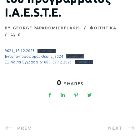
Ι.Α.Ε.S.T.E.
BY
GEORGE PAPADOMICHELAKIS
ΦΟΙΤΗΤΙΚΑ
0
9621_15.12.2023
Download
Έντυπο-προσφοράς-θέσης_2024
Download
ΕΞ-Λοιπά-Έγγραφα_61689_07.12.2023
Download
0
SHARES
PREV
NEXT