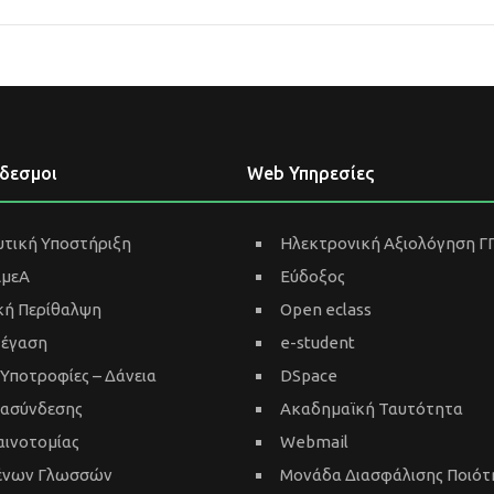
νδεσμοι
Web Υπηρεσίες
τική Υποστήριξη
Ηλεκτρονική Αξιολόγηση Γ
ΑμεΑ
Εύδοξος
κή Περίθαλψη
Open eclass
τέγαση
e-student
 Υποτροφίες – Δάνεια
DSpace
ιασύνδεσης
Ακαδημαϊκή Ταυτότητα
αινοτομίας
Webmail
Ξένων Γλωσσών
Μονάδα Διασφάλισης Ποιότ