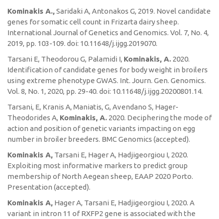
Kominakis A.,
Saridaki A, Antonakos G, 2019. Novel candidate
genes for somatic cell count in Frizarta dairy sheep.
International Journal of Genetics and Genomics. Vol. 7, No. 4,
2019, pp. 103-109. doi: 10.11648/j.ijgg.2019070.
Tarsani E, Theodorou G, Palamidi I,
Kominakis, A.
2020.
Identification of candidate genes for body weight in broilers
using extreme phenotype GWAS. Int. Journ. Gen. Genomics.
Vol. 8, No. 1, 2020, pp. 29-40. doi: 10.11648/j.ijgg.20200801.14.
Tarsani, E, Kranis A, Maniatis, G, Avendano S, Hager-
Theodorides A,
Kominakis, A.
2020. Deciphering the mode of
action and position of genetic variants impacting on egg
number in broiler breeders. BMC Genomics (accepted).
Kominakis A,
Tarsani E, Hager A, Hadjigeorgiou I, 2020.
Exploiting most informative markers to predict group
membership of North Aegean sheep, EAAP 2020 Porto.
Presentation (accepted).
Kominakis A,
Hager A, Tarsani E, Hadjigeorgiou I, 2020. A
variant in intron 11 of RXFP2 gene is associated with the