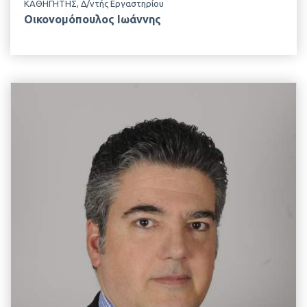
ΚΑΘΗΓΗΤΗΣ, Δ/ντής Εργαστηρίου
Οικονομόπουλος Ιωάννης
EMAIL
kmountzouris@aua.gr
ΤΗΛΕΦΩΝΟ
+30 210 529 4422
ΤΟΠΟΘΕΣΙΑ
Κτίριο Δημακόπουλου, 1ος Όροφος
ΕΡΓΑΣΤΗΡΙΟ