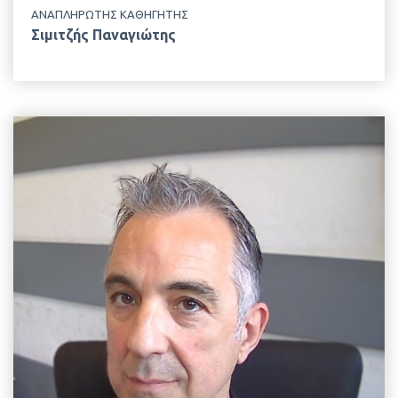
ΑΝΑΠΛΗΡΩΤΗΣ ΚΑΘΗΓΗΤΗΣ
Σιμιτζής Παναγιώτης
EMAIL
ezoidis@aua.gr
ΤΗΛΕΦΩΝΟ
+30 210 529 4415
ΤΟΠΟΘΕΣΙΑ
Κτίριο Δημακόπουλου, 1ος Όροφος