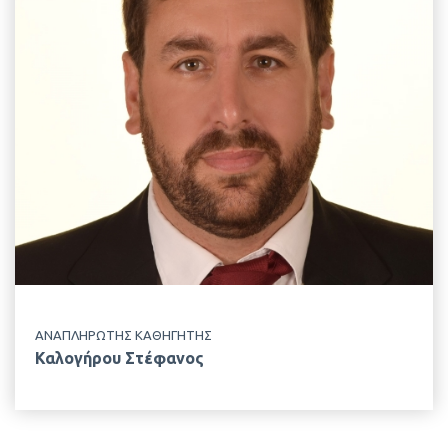
stefanos.kalogirou@aua.gr
ΤΗΛΕΦΩΝΟ
+30 210 529 4459
ΤΟΠΟΘΕΣΙΑ
Κτίριο Δημακόπουλου, Ισόγειο
ΕΡΓΑΣΤΗΡΙΟ
Εφηρμοσμένης Υδροβιολογίας
ΑΝΑΠΛΗΡΩΤΗΣ ΚΑΘΗΓΗΤΗΣ
Καλογήρου Στέφανος