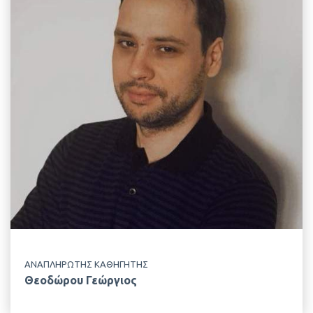
EMAIL
gtheod@aua.gr
ΤΗΛΕΦΩΝΟ
+30 210 529 4450
ΤΟΠΟΘΕΣΙΑ
Κτίριο Δημακόπουλου, 2ος Όροφος
ΕΡΓΑΣΤΗΡΙΟ
Γενικής & Ειδικής Ζωοτεχνίας
ΑΝΑΠΛΗΡΩΤΗΣ ΚΑΘΗΓΗΤΗΣ
Θεοδώρου Γεώργιος