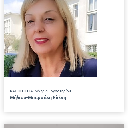
EMAIL
elenmi@aua.gr
ΤΗΛΕΦΩΝΟ
+30 210 529 4405
ΤΟΠΟΘΕΣΙΑ
Κτίριο Δημακόπουλου, 1ος Όροφος
ΕΡΓΑΣΤΗΡΙΟ
Εφηρμοσμένης Υδροβιολογίας
ΚΑΘΗΓΗΤΡΙΑ, Δ/ντρια Εργαστηρίου
Μήλιου-Μπαρσάκη Ελένη