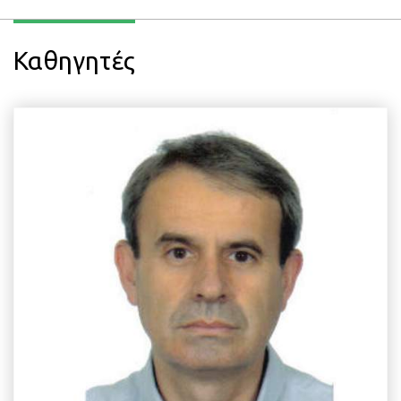
Καθηγητές
EMAIL
i.politis@aua.gr
ΤΗΛΕΦΩΝΟ
+30 210 529 4408
ΤΟΠΟΘΕΣΙΑ
Κτίριο Δημακόπουλου, 2ος Όροφος
ΕΡΓΑΣΤΗΡΙΟ