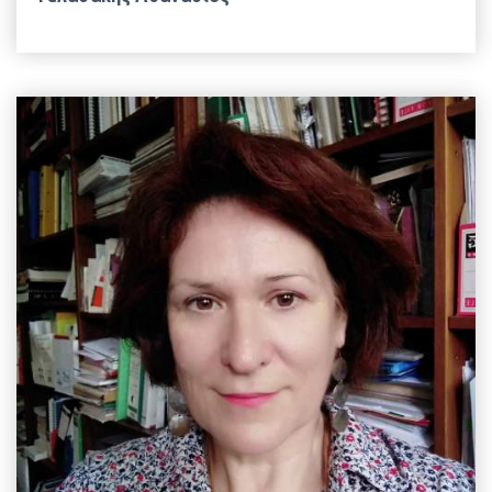
EMAIL
panagiota@aua.gr
ΤΗΛΕΦΩΝΟ
+30 210 529 4440
ΤΟΠΟΘΕΣΙΑ
Κτίριο Δημακόπουλου, 2ος Όροφος
ΕΡΓΑΣΤΗΡΙΟ
Γενικής & Ειδικής Ζωοτεχνίας