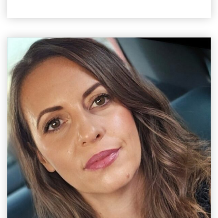
EMAIL
eltsiplakou@aua.gr
ΤΗΛΕΦΩΝΟ
+30 210 529 4435
ΤΟΠΟΘΕΣΙΑ
Dimakopoulos Hall, 1st Floor
ΕΡΓΑΣΤΗΡΙΟ
Nutritional Physiology & Feeding