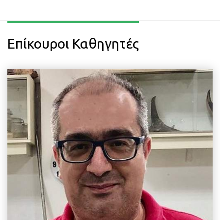
Επίκουροι Καθηγητές
EMAIL
emalandrak@aua.gr
ΤΗΛΕΦΩΝΟ
+30 210 529 4401
ΤΟΠΟΘΕΣΙΑ
Κτίριο Δημακόπουλου, Υπόγειο