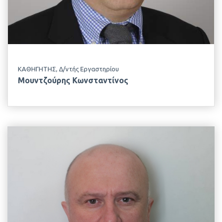
Φυσιολογίας Θρέψεως & Διατροφής
ΚΑΘΗΓΗΤΗΣ, Δ/ντής Εργαστηρίου
Μουντζούρης Κωνσταντίνος
EMAIL
gc@aua.gr
ΤΗΛΕΦΩΝΟ