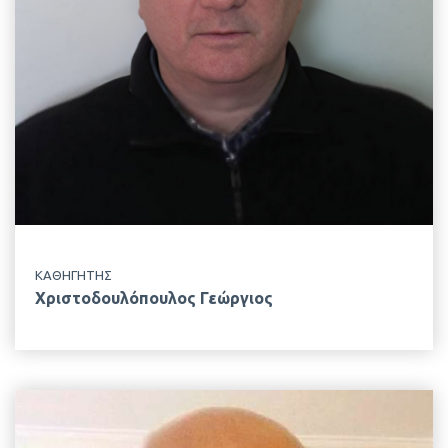
+30 210 529 4386
ΤΟΠΟΘΕΣΙΑ
Κτίριο Δημακόπουλου, 1ος Όροφος
ΕΡΓΑΣΤΗΡΙΟ
Ανατομίας & Φυσιολογίας Αγροτικών Ζώων
ΚΑΘΗΓΗΤΗΣ
Χριστοδουλόπουλος Γεώργιος