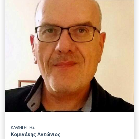
EMAIL
acom@aua.gr
ΤΗΛΕΦΩΝΟ
+30 210 529 4403
ΤΟΠΟΘΕΣΙΑ
Κτίριο Δημακόπουλου, 2ος Όροφος
ΕΡΓΑΣΤΗΡΙΟ
Γενικής & Ειδικής Ζωοτεχνίας
ΚΑΘΗΓΗΤΗΣ
Κομινάκης Αντώνιος