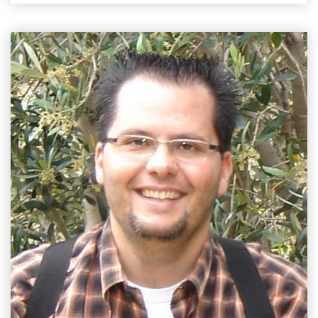
EMAIL
chbalaskas@aua.gr
ΤΗΛΕΦΩΝΟ
+30 210 529 4389
ΤΟΠΟΘΕΣΙΑ
Κτίριο Δημακόπουλου, 1ος Όροφος
ΕΡΓΑΣΤΗΡΙΟ
Ανατομίας & Φυσιολογίας Αγροτικών Ζώων