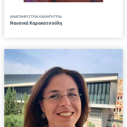
ΑΝΑΠΛΗΡΩΤΡΙΑ ΚΑΘΗΓΗΤΡΙΑ
Ναυσικά Καρακατσούλη
EMAIL
a.hager@aua.gr
ΤΗΛΕΦΩΝΟ
+30 210 529 4453
ΤΟΠΟΘΕΣΙΑ
Κτίριο Δημακόπουλου, 2ος Όροφος