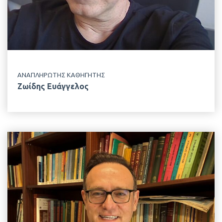
ΕΡΓΑΣΤΗΡΙΟ
Φυσιολογίας Θρέψεως & Διατροφής
ΑΝΑΠΛΗΡΩΤΗΣ ΚΑΘΗΓΗΤΗΣ
Ζωίδης Ευάγγελος
EMAIL
apappas@aua.gr
ΤΗΛΕΦΩΝΟ