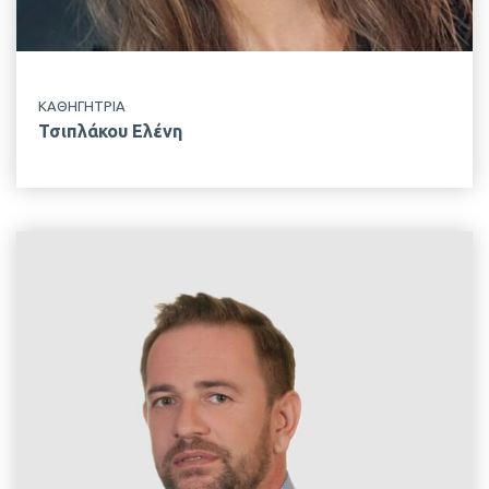
ΚΑΘΗΓΗΤΡΙΑ
Τσιπλάκου Ελένη
EMAIL
gpapad@aua.gr
ΤΗΛΕΦΩΝΟ
+30 210 529 4434