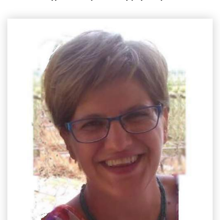
EMAIL
nafsika@aua.gr
ΤΗΛΕΦΩΝΟ
+30 210 529 4429
ΤΟΠΟΘΕΣΙΑ
Κτίριο Δημακόπουλου, 1ος Όροφος
ΕΡΓΑΣΤΗΡΙΟ
Εφηρμοσμένης Υδροβιολογίας