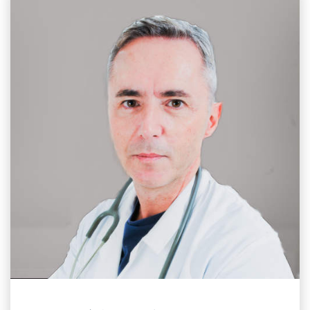
EMAIL
ikonomop@aua.gr
ΤΗΛΕΦΩΝΟ
+30 210 529 4383
ΤΟΠΟΘΕΣΙΑ
Κτίριο Δημακόπουλου, 1ος Όροφος
ΕΡΓΑΣΤΗΡΙΟ
Ανατομίας & Φυσιολογίας Αγροτικών Ζώων