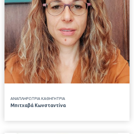
ΤΗΛΕΦΩΝΟ
+30 210 529 4428
ΤΟΠΟΘΕΣΙΑ
Κτίριο Δημακόπουλου, 1ος Όροφος
ΕΡΓΑΣΤΗΡΙΟ
Εφηρμοσμένης Υδροβιολογίας
ΑΝΑΠΛΗΡΩΤΡΙΑ ΚΑΘΗΓΗΤΡΙΑ
Μπιτχαβά Κωνσταντίνα