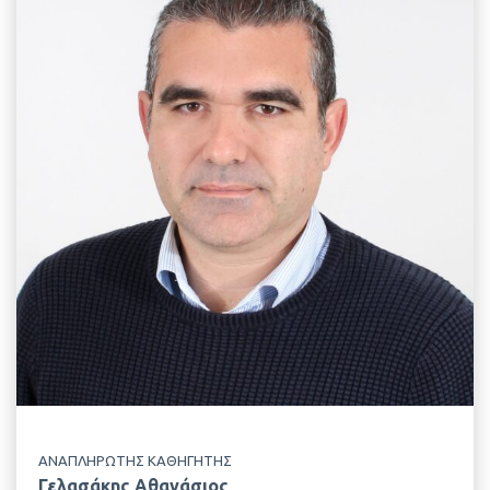
EMAIL
gelasakis@aua.gr
ΤΗΛΕΦΩΝΟ
+30 210 529 4387
ΤΟΠΟΘΕΣΙΑ
Κτίριο Δημακόπουλου, 1ος Όροφος
ΕΡΓΑΣΤΗΡΙΟ
Ανατομίας & Φυσιολογίας Αγροτικών Ζώων
ΑΝΑΠΛΗΡΩΤΗΣ ΚΑΘΗΓΗΤΗΣ
Γελασάκης Αθανάσιος