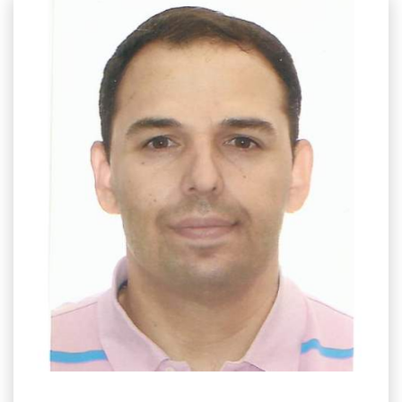
EMAIL
pansimitzis@aua.gr
ΤΗΛΕΦΩΝΟ
+30 210 529 4427
ΤΟΠΟΘΕΣΙΑ
Κτίριο Δημακόπουλου, 2ος Όροφος
ΕΡΓΑΣΤΗΡΙΟ
Γενικής & Ειδικής Ζωοτεχνίας