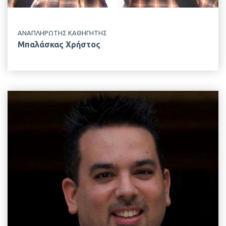
ΑΝΑΠΛΗΡΩΤΗΣ ΚΑΘΗΓΗΤΗΣ
Μπαλάσκας Χρήστος
EMAIL
glaliotis@aua.gr
ΤΗΛΕΦΩΝΟ
+30 210 529 4458
ΤΟΠΟΘΕΣΙΑ