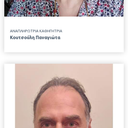
ΑΝΑΠΛΗΡΩΤΡΙΑ ΚΑΘΗΓΗΤΡΙΑ
Κουτσούλη Παναγιώτα
EMAIL
mgolio@aua.gr
ΤΗΛΕΦΩΝΟ
+30 210 529 4446