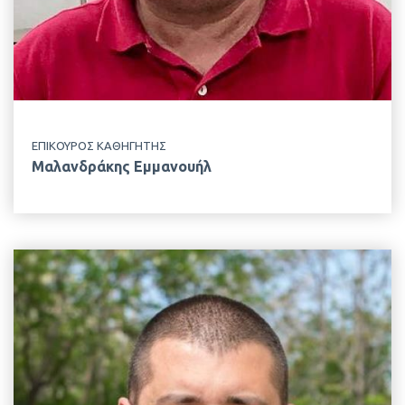
ΕΡΓΑΣΤΗΡΙΟ
Εφηρμοσμένης Υδροβιολογίας
ΕΠΙΚΟΥΡΟΣ ΚΑΘΗΓΗΤΗΣ
Μαλανδράκης Εμμανουήλ
EMAIL
v.paraskeuas@aua.gr